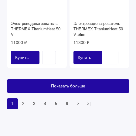
Электроводонагреватель
Электроводонагреватель
THERMEX TitaniumHeat 50
THERMEX TitaniumHeat 50
V
V Slim
11000 ₽
11300 ₽
Купить
Купить
Показать больше
1
2
3
4
5
6
>
>|