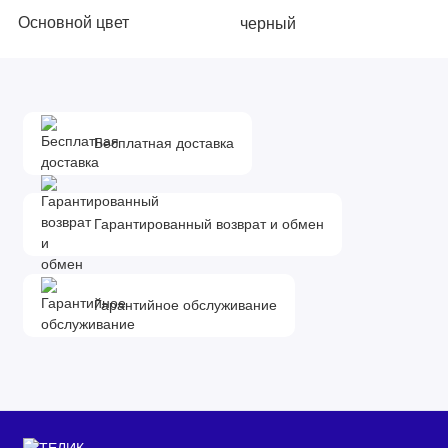
Основной цвет
черный
Цвет заявленный
черный
производителем
Установка
независимая
Бесплатная доставка
Материал изготовления
эмалированная сталь
панели конфорок
Гарантированный возврат и обмен
Рамка
по всему периметру
Скошенные края
по всему периметру
Гарантийное обслуживание
поверхности
Конфорки
Всего конфорок
4 шт