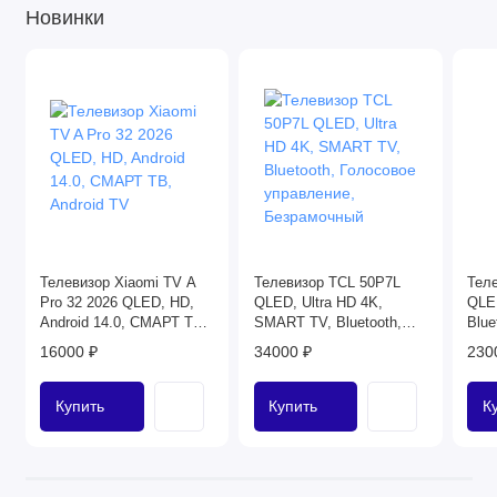
Новинки
Телевизор Xiaomi TV A
Телевизор TCL 50P7L
Тел
Pro 32 2026 QLED, HD,
QLED, Ultra HD 4K,
QLE
Android 14.0, СМАРТ ТВ,
SMART TV, Bluetooth,
Blue
Android TV
Голосовое управление,
упр
16000 ₽
34000 ₽
230
Безрамочный
Без
Купить
Купить
К