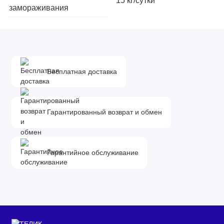
15 кг/сутки
замораживания
Размораживание
морозильной камеры
ручное
/ НТО
Бесплатная доставка
Размораживание
капельная
холодильной камеры
Гарантированный возврат и обмен
Мин. температура
морозильный камеры
-18 °C
/ НТО
Гарантийное обслуживание
Макс. температура
8 °C
холодильной камеры
Зона свежести (нулевая
нет
камера)