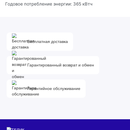
Годовое потребление энергии: 365 кВтч
Цвет: бежевый
Холодильное отделение:
Сверхпрочные полки из ударопрочного стекла (до 100
Бесплатная доставка
кг)
Система No Frost (Frost Free, Ноу Фрост)
Светодиодное освещение
Гарантированный возврат и обмен
1 ящик для овощей и фруктов
Подставка для яиц
Гарантийное обслуживание
Морозильное отделение:
Система No Frost (Frost Free, Ноу Фрост)
Время сохранения холода при отключении
электроэнергии: 14 ч
Мощность замораживания: 4 кг/сутки