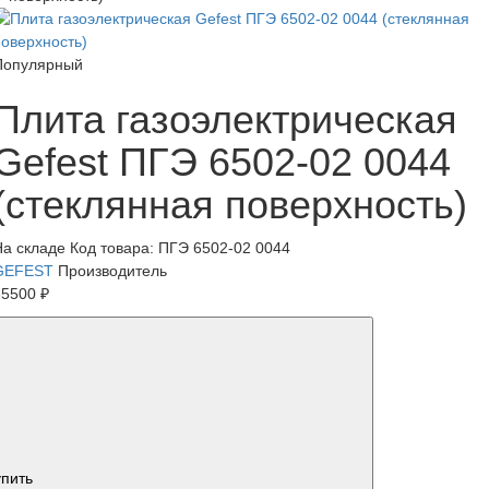
Популярный
Плита газоэлектрическая
Gefest ПГЭ 6502-02 0044
(стеклянная поверхность)
На складе
Код товара: ПГЭ 6502-02 0044
GEFEST
Производитель
35500 ₽
упить