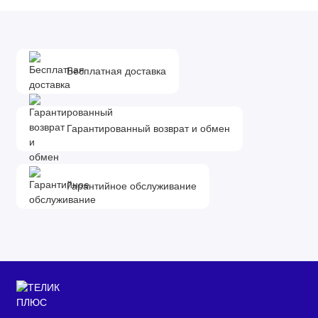
Материал покрытия
стеклокерамика
поверхности
Материал решеток
чугун
Бесплатная доставка
Крышка
отсутствует
Духовка
Тип духовки
электрическая
Гарантированный возврат и обмен
Дополнительная духовка
нет
Объем духовки
55 л
Гарантийное обслуживание
верхний нагрев + нижний
нагрев, верхний нагрев +
нижний нагрев+
вертилятор, гриль, гриль с
Режимы духовки
вертелом, кольцевой
нагрев с конвекцией,
нижний нагрев, нижний
нагрев + конвекция
Конвекция в духовке
есть