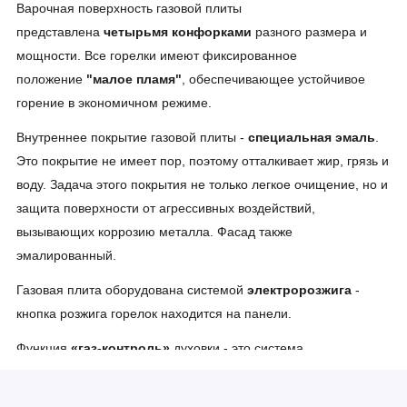
Варочная поверхность газовой плиты
представлена
четырьмя конфорками
разного размера и
мощности. Все горелки имеют фиксированное
положение
"малое пламя"
, обеспечивающее устойчивое
горение в экономичном режиме.
Внутреннее покрытие газовой плиты -
специальная эмаль
.
Это покрытие не имеет пор, поэтому отталкивает жир, грязь и
воду. Задача этого покрытия не только легкое очищение, но и
защита поверхности от агрессивных воздействий,
вызывающих коррозию металла. Фасад также
эмалированный.
Газовая плита оборудована системой
электророзжига
-
кнопка розжига горелок находится на панели.
Функция
«газ-контроль»
духовки - это система
безопасности, которая автоматически прекращает подачу
газа, если пламя по каким-либо причинам гаснет.