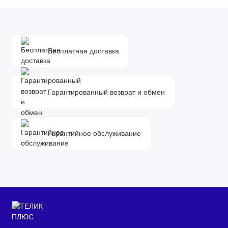
Основные характеристики
Тип загрузки
фронтальная
Загрузка белья для стирки
Бесплатная доставка
6 кг
и отжима
Объем барабана
39 л
Гарантированный возврат и обмен
Диаметр загрузочного
34 см
люка
Гарантийное обслуживание
Угол открывания люка
170°
(градус)
Сторона открывания
налево
двери
Тепловой насос
нет