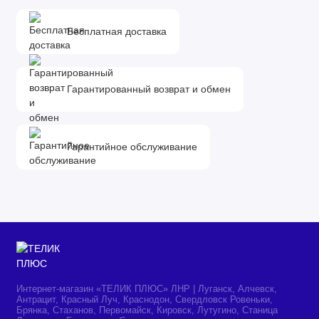
джинсы, экспресс, спорт, спорт интенсив,
Бесплатная доставка
спортивная обувь, полоскание, отжим, слив без
отжима
Дополнительные программы: EcoTime, пятна
Гарантированный возврат и обмен
Регулировка температуры стирки: да
Количество температурных режимов: 7
Минимальная температура воды: 30 °С
Гарантийное обслуживание
Максимальная температура воды: 90 °С
Таймер отсрочки: да
Максимальное время отсрочки стирки: 12 ч
Индикация окончания стирки: да
Индикация блокировки дверцы: да
Индикация цикла стирки: да
Расход воды за цикл: 39 л
Интернет-магазин «ТЕЛИК ПЛЮС» ЛНР | Луганск, Алчевск,
Антрацит, Красный Луч, Краснодон, Свердловск Ровеньки,
Регулировка скорости отжима: да
Брянка, Стаханов, Первомайск, Кировск, Лутугино, Станица