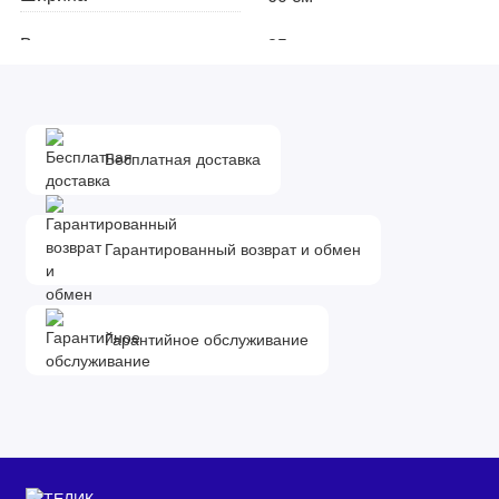
Высота
85 см
Глубина
45.5 см
Глубина с учетом
50 см
Бесплатная доставка
выступающих элементов
Вес стиральной машины
59 кг
Гарантированный возврат и обмен
Вес в упаковке
62 кг
Основные характеристики
Гарантийное обслуживание
Тип загрузки
фронтальная
Загрузка белья для стирки
6 кг
и отжима