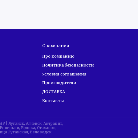
60 Гц
310 Кд/м²
3500
О компании
178° / 178°
Про компанию
Политика безопасности
Условия соглашения
Производители
Android TV
ДОСТАВКА
есть
Контакты
встроенный
| Луганск, Алчевск, Антрацит,
Ровеньки, Брянка, Стаханов,
ица Луганская, Беловодск,