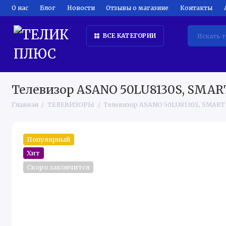
О нас
Блог
Новости
Отзывы о магазине
Контакты
ВСЕ КАТЕГОРИИ
ТЕЛЕВИЗОРЫ
КРУПНАЯ БЫТОВАЯ ТЕХНИКА
КЛИМ
Телевизор ASANO 50LU8130S, SMART 
Главная
ТЕЛЕВИЗОРЫ
Телевизор ASANO 50LU8130S, SMART T
Популярный
Хит
Скоро закончится