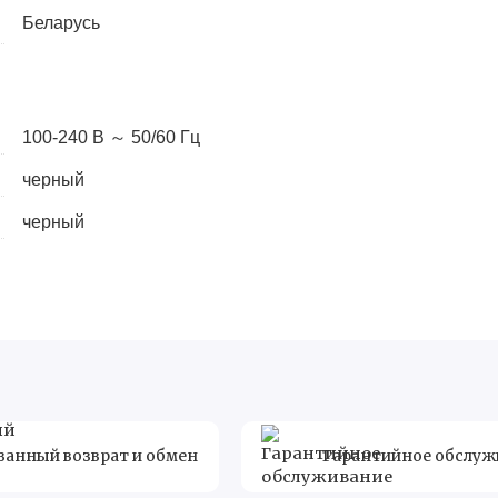
Беларусь
100-240 В ～ 50/60 Гц
черный
черный
50"
4K UltraHD, 3840x2160
16:9
ванный возврат и обмен
Гарантийное обслуж