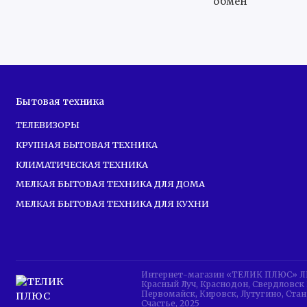
Частота обновления экрана
Яркость
Контрастность
Бытовая техника
Угол обзора
ТЕЛЕВИЗОРЫ
КРУПНАЯ БЫТОВАЯ ТЕХНИКА
Smart TV
КЛИМАТИЧЕСКАЯ ТЕХНИКА
МЕЛКАЯ БЫТОВАЯ ТЕХНИКА ДЛЯ ДОМА
Операционная система
МЕЛКАЯ БЫТОВАЯ ТЕХНИКА ДЛЯ КУХНИ
Поддержка Smart TV
Wi-Fi
Интернет-магазин «ТЕЛИК ПЛЮС» ЛНР 
Красный Луч, Краснодон, Свердловск 
Прием сигнала
Первомайск, Кировск, Лутугино, Стан
Счастье, 2025