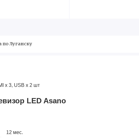
а по Луганску
MI х 3, USB х 2 шт
елевизор LED Asano
12 мес.