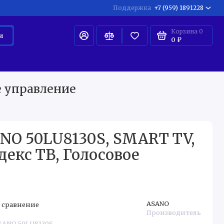
Поддержка
+7 (959) 1891228
Корзина
0
и
0 ₽
ЛКАЯ БЫТОВАЯ ТЕХНИКА ДЛЯ ДОМА
МЕЛКАЯ БЫТОВАЯ 
е управление
NO 50LU8130S, SMART TV,
декс ТВ, Голосовое
ASANO
 сравнение
Производитель
ASANO 50LU8130S