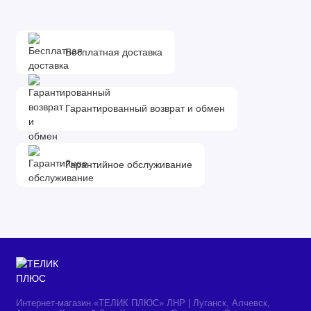
Модель
Asano 43LU5000T
Питание
100-240 В ～ 50/60 Гц
Бесплатная доставка
Цвет рамки
черный
Экран
Гарантированный возврат и обмен
43"
Диагональ экрана (дюйм)
108 см
Диагональ экрана
Гарантийное обслуживание
4K UltraHD, 3840x2160
Разрешение экрана
16:9
Формат экрана
Ultra HD (4K) 2160p
Стандарты HDTV
Параметры матрицы
Интернет-магазин «ТЕЛИК ПЛЮС» ЛНР | Луганск, Алчевск,