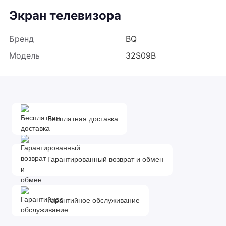
Экран телевизора
Бренд
BQ
Модель
32S09B
Диагональ
32" (81 см)
Разрешение
1366 x 768
Соотношение сторон
16:9
Бесплатная доставка
Тип панели
LED
Яркость экрана
200 кд/м2
Контрастность
3.000:1
Гарантированный возврат и обмен
Частота обновления
60 Гц
Тип подсветки
Direct LED
Гарантийное обслуживание
Тюнер телевизора