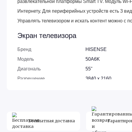
развлекательной платформы Smart TV. Модуль Wi-
Интернету. Для периферийных устройств есть 3 ви
Управлять телевизором и искать контент можно с 
Экран телевизора
Бренд
HISENSE
Модель
50A6K
Диагональ
55"
Разрешение
3840 x 2160
Соотношение сторон
16:9
Тип панели
DLED
Время отклика пикселя
9.5 мс
Частота обновления
60 Гц
Бесплатная доставка
Гарантиро