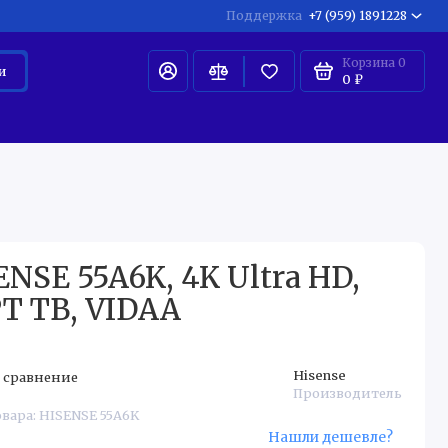
Поддержка
+7 (959) 1891228
Корзина
0
и
0 ₽
ЛКАЯ БЫТОВАЯ ТЕХНИКА ДЛЯ ДОМА
МЕЛКАЯ БЫТОВАЯ 
NSE 55A6K, 4K Ultra HD,
Т ТВ, VIDAA
Hisense
 сравнение
Производитель
овара: HISENSE 55A6K
Нашли дешевле?