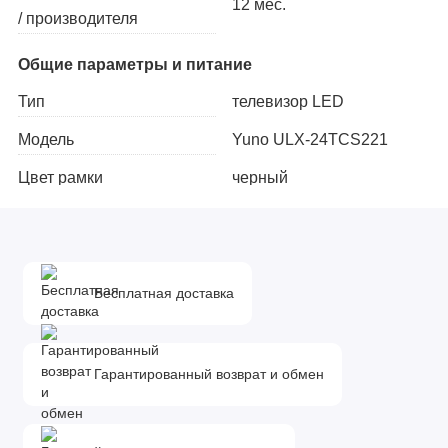
12 мес.
/ производителя
Общие параметры и питание
Тип
телевизор LED
Модель
Yuno ULX-24TCS221
Цвет рамки
черный
Экран
Диагональ экрана
24", 60 см
Бесплатная доставка
Разрешение экрана
HD, 1366x768
Стандарты HDTV
HD 720p
Гарантированный возврат и обмен
Параметры матрицы
Частота обновления