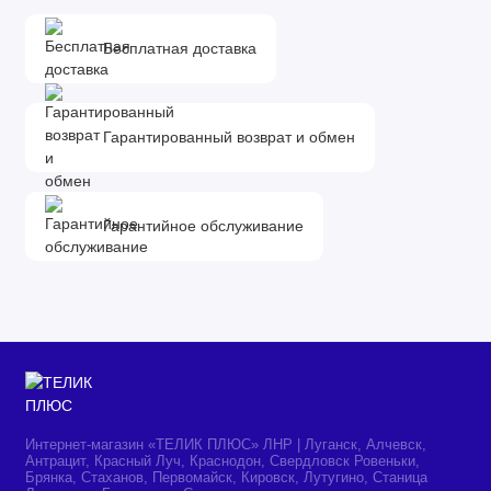
Модель
Gorenje ECT644BCSC
Бесплатная доставка
Основной цвет
черный
Дополнительный цвет
нет
Цвет заявленный
Гарантированный возврат и обмен
черный
производителем
Установка
независимая
Гарантийное обслуживание
Основной материал
стеклокерамика
изготовления панели
Конфорки
Всего конфорок
4 шт
Интернет-магазин «ТЕЛИК ПЛЮС» ЛНР | Луганск, Алчевск,
Размеры конфорок (мм)
120, 145, 180, 210
Антрацит, Красный Луч, Краснодон, Свердловск Ровеньки,
Брянка, Стаханов, Первомайск, Кировск, Лутугино, Станица