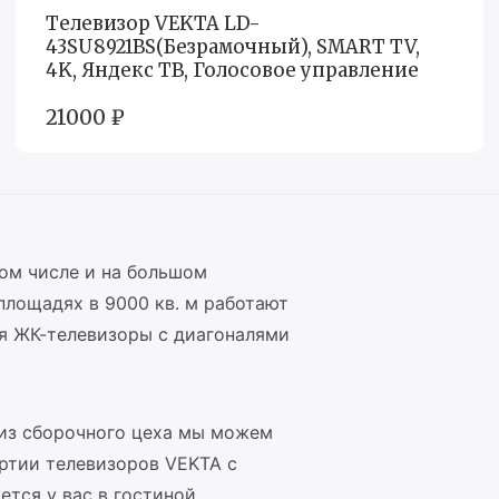
Телевизор VEKTA LD-
43SU8921BS(Безрамочный), SMART TV,
4K, Яндекс ТВ, Голосовое управление
21000 ₽
ом числе и на большом
площадях в 9000 кв. м работают
ся ЖК-телевизоры c диагоналями
из сборочного цеха мы можем
ртии телевизоров VEKTA с
ется у вас в гостиной.