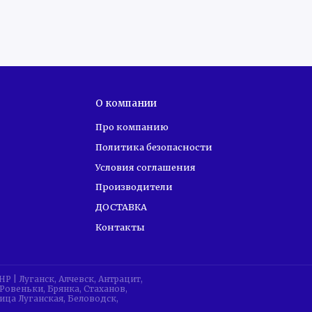
илятора
ние
О компании
Про компанию
Политика безопасности
Условия соглашения
Производители
ДОСТАВКА
Контакты
| Луганск, Алчевск, Антрацит,
Ровеньки, Брянка, Стаханов,
ица Луганская, Беловодск,