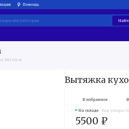
Акции
Помощь
Найт
АТИЧЕСКАЯ ТЕХНИКА
ВСТРАИВАЕМАЯ ТЕХНИКА
МЕ
м
st BB1 60см
Вытяжка кухон
В избранное
В
На складе
Код товара: G
5500 ₽