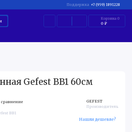
Поддержка
+7 (959) 1891228
Корзина
0
и
0 ₽
ЛКАЯ БЫТОВАЯ ТЕХНИКА ДЛЯ ДОМА
МЕЛКАЯ БЫТОВАЯ 
ная Gefest BB1 60см
GEFEST
 сравнение
Производитель
efest BB1
Нашли дешевле?