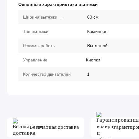
Основные характеристики вытяжки
Ширина вытяжки →
60
см
Тип вытяжки
Каминная
Режимы работы
Вытяжной
Управление
Кнопки
Количество двигателей
1
Диаметр штуцера для отвода
120
мм
воздуха
Максимальная
180
м.куб/час
производительность
Бесплатная доставка
Гарантиро
Тип фильтра
Жировой