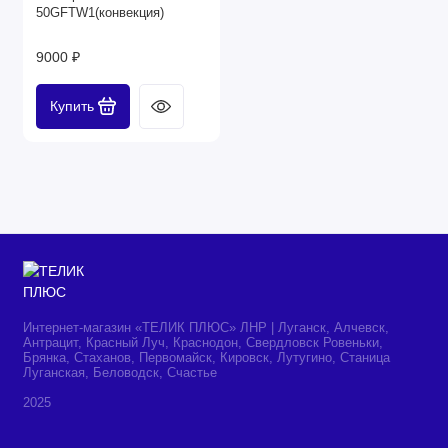
50GFTW1(конвекция)
9000 ₽
Купить
Интернет-магазин «ТЕЛИК ПЛЮС» ЛНР | Луганск, Алчевск,
Антрацит, Красный Луч, Краснодон, Свердловск Ровеньки,
Брянка, Стаханов, Первомайск, Кировск, Лутугино, Станица
Луганская, Беловодск, Счастье
2025